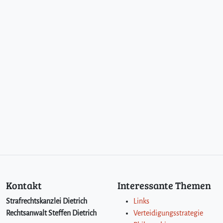
€
W
e
i
n
z
u
E
r
m
i
t
t
l
u
n
g
Kontakt
Interessante Themen
s
z
Strafrechtskanzlei Dietrich
Links
w
Rechtsanwalt Steffen Dietrich
Verteidigungsstrategie
e