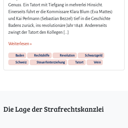
Genuss. Ein Tatort mit Tiefgang in mehrerlei Hinsicht.
l
Einerseits führt er die Kommissare Klara Blum (Eva Mattes)
i
z
und Kai Perlmann (Sebastian Bezzel) tief in die Geschichte
e
Badens zurück, ins revolutionäre Jahr 1848. Andererseits
i
zwingt der Tatort den Kollegen […]
v
e
Weiterlesen »
r
k
Baden
Rechtshilfe
Revolution
Schwarzgeld
o
Schweiz
Steuerhinterziehung
Tatort
Wein
s
t
e
t
1
7
0
Die Lage der Strafrechtskanzlei
.
0
0
0