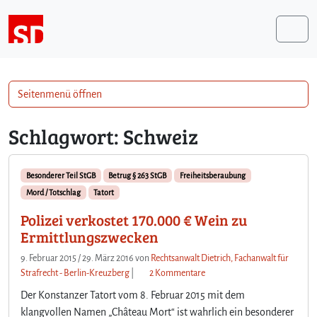
Weiter zum Inhalt
Me
Seitenmenü öffnen
Schlagwort:
Schweiz
Besonderer Teil StGB
Betrug § 263 StGB
Freiheitsberaubung
Mord / Totschlag
Tatort
Polizei verkostet 170.000 € Wein zu
Ermittlungszwecken
9. Februar 2015
/
29. März 2016
von
Rechtsanwalt Dietrich, Fachanwalt für
z
Strafrecht - Berlin-Kreuzberg
|
2 Kommentare
u
Der Konstanzer Tatort vom 8. Februar 2015 mit dem
P
klangvollen Namen „Château Mort“ ist wahrlich ein besonderer
o