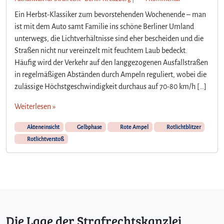
e
u
r
Ein Herbst-Klassiker zum bevorstehenden Wochenende – man
A
–
ist mit dem Auto samt Familie ins schöne Berliner Umland
m
V
unterwegs, die Lichtverhältnisse sind eher bescheiden und die
p
a
Straßen nicht nur vereinzelt mit feuchtem Laub bedeckt.
e
n
l
Häufig wird der Verkehr auf den langgezogenen Ausfallstraßen
d
f
in regelmäßigen Abständen durch Ampeln reguliert, wobei die
a
a
zulässige Höchstgeschwindigkeit durchaus auf 70-80 km/h […]
l
r
i
b
Weiterlesen »
s
e
m
n
Akteneinsicht
Gelbphase
Rote Ampel
Rotlichtblitzer
u
s
s
Rotlichtverstoß
p
a
i
n
e
B
l
l
e
i
i
t
m
z
Die Lage der Strafrechtskanzlei
H
a