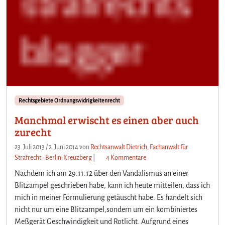
Rechtsgebiete Ordnungswidrigkeitenrecht
Manchmal erwischt es einen aber auch
zurecht
23. Juli 2013
/
2. Juni 2014
von
Rechtsanwalt Dietrich, Fachanwalt für
z
Strafrecht - Berlin-Kreuzberg
|
4 Kommentare
u
Nachdem ich am 29.11.12 über den Vandalismus an einer
M
Blitzampel geschrieben habe, kann ich heute mitteilen, dass ich
a
mich in meiner Formulierung getäuscht habe. Es handelt sich
n
nicht nur um eine Blitzampel,sondern um ein kombiniertes
c
h
Meßgerät Geschwindigkeit und Rotlicht. Aufgrund eines