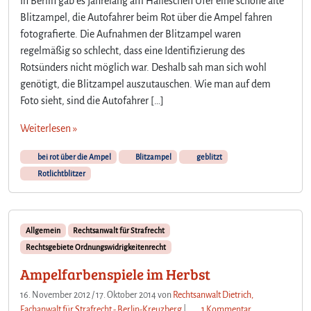
In Berlin gab es jahrelang am Halleschen Ufer eine schöne alte
A
i
Blitzampel, die Autofahrer beim Rot über die Ampel fahren
r
n
fotografierte. Die Aufnahmen der Blitzampel waren
b
s
regelmäßig so schlecht, dass eine Identifizierung des
e
i
Rotsünders nicht möglich war. Deshalb sah man sich wohl
t
genötigt, die Blitzampel auszutauschen. Wie man auf dem
s
Foto sieht, sind die Autofahrer […]
l
o
Weiterlesen »
s
e
bei rot über die Ampel
Blitzampel
geblitzt
r
Rotlichtblitzer
V
e
r
t
Allgemein
Rechtsanwalt für Strafrecht
e
Rechtsgebiete Ordnungswidrigkeitenrecht
i
Ampelfarbenspiele im Herbst
d
i
16. November 2012
/
17. Oktober 2014
von
Rechtsanwalt Dietrich,
g
z
Fachanwalt für Strafrecht - Berlin-Kreuzberg
|
1 Kommentar