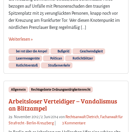
r
c
bezogen auf Unfälle mit Personenschaden den traurigen
a
h
Spitzenplatz mit 25 verunglückten Personen, knapp noch vor
u
l
der Kreuzung am Frankfurter Tor. Wer diesen Knotenpunkt im
c
i
h
nördlichen Prenzlauer Berg regelmäßig […]
m
z
m
u
Weiterlesen »
s
r
t
e
bei rot über die Ampel
Bußgeld
Geschwindigkeit
e
c
Lasermessgeräte
PoliScan
Rotlichtblitzer
K
h
Rotlichtverstoß
Straßenverkehr
r
t
e
u
z
Allgemein
Rechtsgebiete Ordnungswidrigkeitenrecht
u
n
Arbeitsloser Verteidiger – Vandalismus
g
an Blitzampel
B
29. November 2012
/
2. Juni 2014
von
Rechtsanwalt Dietrich, Fachanwalt für
e
z
Strafrecht - Berlin-Kreuzberg
|
3 Kommentare
r
u
l