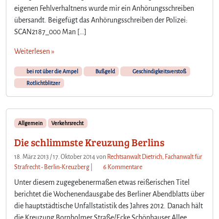
m
eigenen Fehlverhaltnens wurde mir ein Anhörungsschreiben
a
übersandt. Beigefügt das Anhörungsschreiben der Polizei:
l
SCAN2187_000 Man […]
e
r
Weiterlesen »
w
i
bei rot über die Ampel
Bußgeld
Geschindigkeitsverstoß
s
Rotlichtblitzer
c
h
t
e
Allgemein
Verkehrsrecht
s
Die schlimmste Kreuzung Berlins
e
i
18. März 2013
/
17. Oktober 2014
von
Rechtsanwalt Dietrich, Fachanwalt für
n
z
Strafrecht - Berlin-Kreuzberg
|
6 Kommentare
e
u
n
Unter diesem zugegebenermaßen etwas reißerischen Titel
D
a
berichtet die Wochenendausgabe des Berliner Abendblatts über
i
b
die hauptstädtische Unfallstatistik des Jahres 2012. Danach hält
e
e
die Kreuzung Bornholmer Straße/Ecke Schönhauser Allee
s