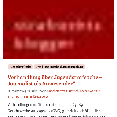
Jugendstrafrecht
Urteil- und Entscheidungsbesprechung
Verhandlung über Jugendstrafsache –
Journalist als Anwesender?
11. März 2024
/
3. Juli 2026
von
Rechtsanwalt Dietrich, Fachanwalt für
Strafrecht - Berlin-Kreuzberg
Verhandlungen im Strafrecht sind gemäß § 169
Gerichtsverfassungsgesetz (GVG) grundsätzlich öffentlich