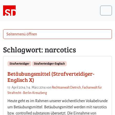
Weiter zum Inhalt
Me
Seitenmenü öffnen
Schlagwort:
narcotics
Strafverteidiger
Strafverteidiger-Englisch
Betäubungsmittel (Strafverteidiger-
Englisch X)
17. April 2014
/
14. März 2014
von
Rechtsanwalt Dietrich, Fachanwalt für
Strafrecht - Berlin-Kreuzberg
Heute geht es im Rahmen unserer wöchentlichen Vokabelrunde
um Betäubungsmittel. Betäubungsmittel werden mit narcotics
bzw. controlled substances übersetzt. Die Einnahme von