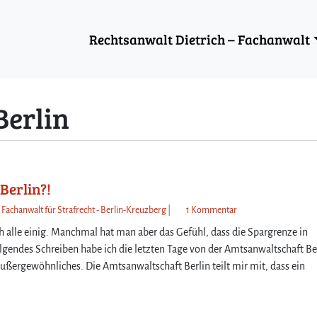
Rechtsanwalt Dietrich – Fachanwalt
Berlin
Berlin?!
z
 Fachanwalt für Strafrecht - Berlin-Kreuzberg
|
1 Kommentar
u
h alle einig. Manchmal hat man aber das Gefühl, dass die Spargrenze in
Ü
gendes Schreiben habe ich die letzten Tage von der Amtsanwaltschaft Be
b
ßergewöhnliches. Die Amtsanwaltschaft Berlin teilt mir mit, dass ein
e
r
l
a