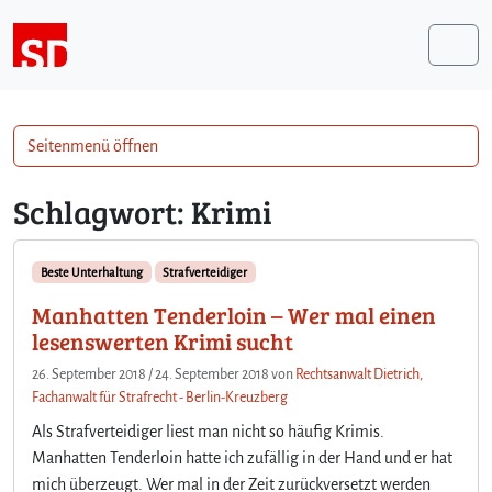
Weiter zum Inhalt
Me
Seitenmenü öffnen
Schlagwort:
Krimi
Beste Unterhaltung
Strafverteidiger
Manhatten Tenderloin – Wer mal einen
lesenswerten Krimi sucht
26. September 2018
/
24. September 2018
von
Rechtsanwalt Dietrich,
Fachanwalt für Strafrecht - Berlin-Kreuzberg
Als Strafverteidiger liest man nicht so häufig Krimis.
Manhatten Tenderloin hatte ich zufällig in der Hand und er hat
mich überzeugt. Wer mal in der Zeit zurückversetzt werden