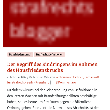
Hausfriedensbruch
Strafrechtsdefinitionen
Der Begriff des Eindringens im Rahmen
des Hausfriedensbruchs
4. Februar 2014
/
10. Februar 2014
von
Rechtsanwalt Dietrich, Fachanwalt
z
für Strafrecht - Berlin-Kreuzberg
|
5 Kommentare
u
Nachdem wir uns bei der Wiederholung von Definitionen in
D
den letzten Wochen mit Brandstiftungsdelikten beschäftigt
e
haben, soll es heute um Straftaten gegen die öffentliche
r
Ordnung gehen. Eine zentrale Norm dieses Abschnitts ist der
B