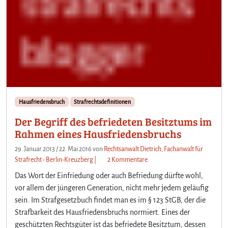
m
R
a
h
m
e
n
d
e
s
Hausfriedensbruch
Strafrechtsdefinitionen
H
Der Begriff des befriedeten Besitztums im
a
Rahmen eines Hausfriedensbruchs
u
s
29. Januar 2013
/
22. Mai 2016
von
Rechtsanwalt Dietrich, Fachanwalt für
f
z
Strafrecht - Berlin-Kreuzberg
|
2 Kommentare
r
u
i
Das Wort der Einfriedung oder auch Befriedung dürfte wohl,
D
e
vor allem der jüngeren Generation, nicht mehr jedem geläufig
e
d
sein. Im Strafgesetzbuch findet man es im § 123 StGB, der die
r
e
Strafbarkeit des Hausfriedensbruchs normiert. Eines der
B
n
e
geschützten Rechtsgüter ist das befriedete Besitztum, dessen
s