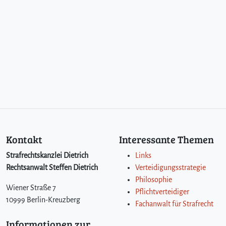
s
i
t
z
t
u
m
s
i
m
R
a
h
Kontakt
Interessante Themen
m
e
Strafrechtskanzlei Dietrich
Links
n
Rechtsanwalt Steffen Dietrich
Verteidigungsstrategie
e
Philosophie
i
Wiener Straße 7
Pflichtverteidiger
n
10999 Berlin-Kreuzberg
Fachanwalt für Strafrecht
e
s
Informationen zur
H