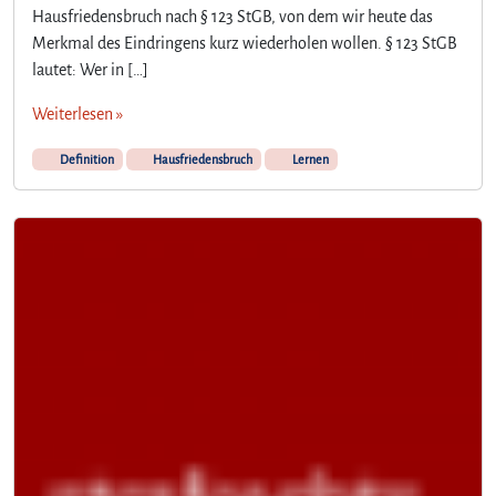
e
Hausfriedensbruch nach § 123 StGB, von dem wir heute das
g
Merkmal des Eindringens kurz wiederholen wollen. § 123 StGB
r
lautet: Wer in […]
i
f
Weiterlesen »
f
d
Definition
Hausfriedensbruch
Lernen
e
s
E
i
n
d
r
i
n
g
e
n
s
i