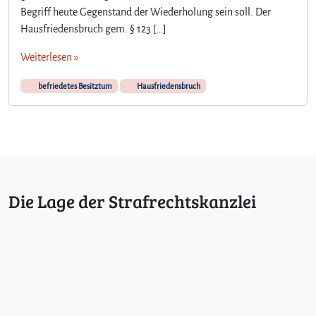
g
Begriff heute Gegenstand der Wiederholung sein soll. Der
b
r
Hausfriedensbruch gem. § 123 […]
r
i
u
f
Weiterlesen »
c
f
h
d
befriedetes Besitztum
Hausfriedensbruch
s
e
s
b
e
f
r
i
Die Lage der Strafrechtskanzlei
e
d
e
t
e
n
B
e