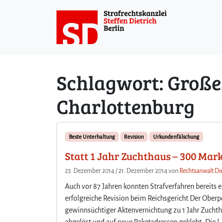
Weiter zum Inhalt
Schlagwort:
Große
Charlottenburg
Beste Unterhaltung
Revision
Urkundenfälschung
Statt 1 Jahr Zuchthaus – 300 Mark
23. Dezember 2014
/
21. Dezember 2014
von
Rechtsanwalt Die
Auch vor 87 Jahren konnten Strafverfahren bereits e
erfolgreiche Revision beim Reichsgericht Der Ober
gewinnsüchtiger Aktenvernichtung zu 1 Jahr Zuchtha
abgelöst und auf neue Paketadressen geklebt. Die [