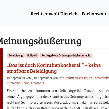
Rechtsanwalt Dietrich – Fachanwalt
 Meinungsäußerung
Beleidigung
Bußgeld
Rechtsgebiete Ordnungswidrigkeitenrecht
„Das ist doch Korinthenkackerei!“ – keine
strafbare Beleidigung
10. September 2014
/
10. September 2014
von
Rechtsanwalt Dietrich, Fachanwalt 
Strafrecht - Berlin-Kreuzberg
Ein Knöllchen zu bekommen ist natürlich ärgerlich. Trotzdem sollte
seinen Ärger gegenüber den Beamten des Ordnungsamtes möglichs
nicht mit Schimpfwörtern zum Ausdruck bringen, da man sonst Gef
laufen kann, sich einer Beleidigung nach § 185 StGB strafbar zu mac