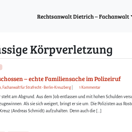
Rechtsanwalt Dietrich – Fachanwalt
ässige Körpverletzung
chossen – echte Familiensache im Polizeiruf
z
h, Fachanwalt für Strafrecht - Berlin-Kreuzberg
|
1 Kommentar
u
er steht am Abgrund. Aus dem Job entlassen und mit hohen Schulden vers
A
zugewinnen. Als sie sich weigert, bringt er sie um. Die Polizisten aus Ros
u
Kreuz (Andreas Schmidt) aufzuhalten. Denn auch die […]
s
V
e
r