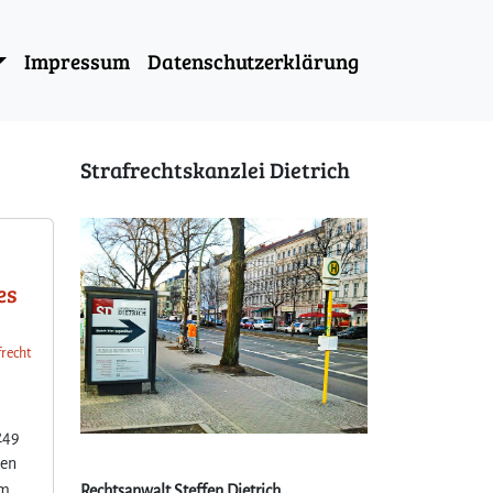
Impressum
Datenschutzerklärung
Strafrechtskanzlei Dietrich
es
frecht
249
hen
em
Rechtsanwalt Steffen Dietrich