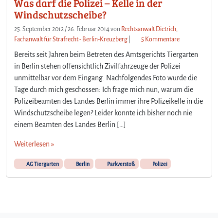
Was darf die Polizei – Kelle in der
Windschutzscheibe?
25. September 2012
/
26. Februar 2014
von
Rechtsanwalt Dietrich,
z
Fachanwalt für Strafrecht - Berlin-Kreuzberg
|
5 Kommentare
u
Bereits seit Jahren beim Betreten des Amtsgerichts Tiergarten
W
in Berlin stehen offensichtlich Zivilfahrzeuge der Polizei
a
unmittelbar vor dem Eingang. Nachfolgendes Foto wurde die
s
Tage durch mich geschossen: Ich frage mich nun, warum die
d
a
Polizeibeamten des Landes Berlin immer ihre Polizeikelle in die
r
Windschutzscheibe legen? Leider konnte ich bisher noch nie
f
einem Beamten des Landes Berlin […]
d
i
Weiterlesen »
e
P
AG Tiergarten
Berlin
Parkverstoß
Polizei
o
l
i
z
e