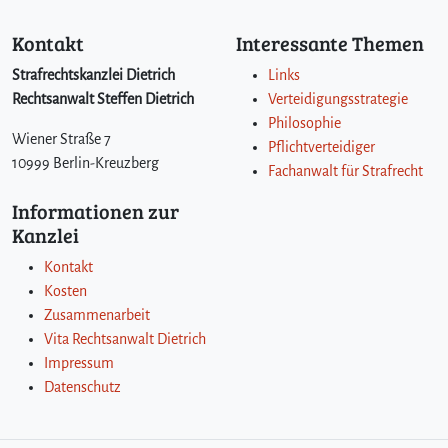
z
s
Kontakt
Interessante Themen
c
h
Strafrechtskanzlei Dietrich
Links
e
Rechtsanwalt Steffen Dietrich
Verteidigungsstrategie
i
Philosophie
b
Wiener Straße 7
Pflichtverteidiger
e
10999 Berlin-Kreuzberg
Fachanwalt für Strafrecht
?
Informationen zur
Kanzlei
Kontakt
Kosten
Zusammenarbeit
Vita Rechtsanwalt Dietrich
Impressum
Datenschutz