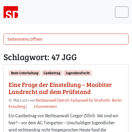
Weiter zum Inhalt
Me
Seitenmenü öffnen
Schlagwort:
47 JGG
Beste Unterhaltung
Gastbeitrag
Jugendstrafrecht
Eine Frage der Einstellung – Moabiter
Landrecht auf dem Prüfstand
15. März 2011
von
Rechtsanwalt Dietrich, Fachanwalt für Strafrecht - Berlin-
z
Kreuzberg
|
2 Kommentare
u
Ein Gastbeitrag von Rechtsanwalt Gregor Zillich: Wo sind wir
E
hier? – vor dem AG Tiergarten – Unschuldiger Jugendlicher
i
wird rechtswidrig nicht freigesprochen Heute fand die
n