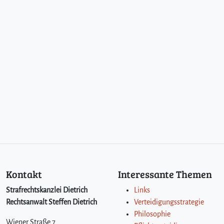
M
o
a
b
i
t
e
r
L
a
n
d
r
e
c
h
Kontakt
Interessante Themen
t
a
Strafrechtskanzlei Dietrich
Links
u
Rechtsanwalt Steffen Dietrich
Verteidigungsstrategie
f
Philosophie
d
Wiener Straße 7