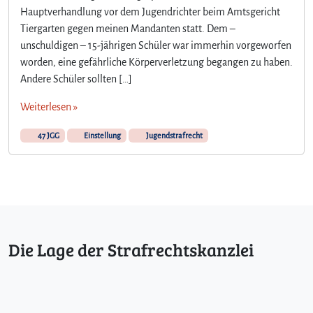
Hauptverhandlung vor dem Jugendrichter beim Amtsgericht
e
F
Tiergarten gegen meinen Mandanten statt. Dem –
r
unschuldigen – 15-jährigen Schüler war immerhin vorgeworfen
a
worden, eine gefährliche Körperverletzung begangen zu haben.
g
Andere Schüler sollten […]
e
d
Weiterlesen »
e
r
47 JGG
Einstellung
Jugendstrafrecht
E
i
n
s
t
e
l
Die Lage der Strafrechtskanzlei
l
u
n
g
–