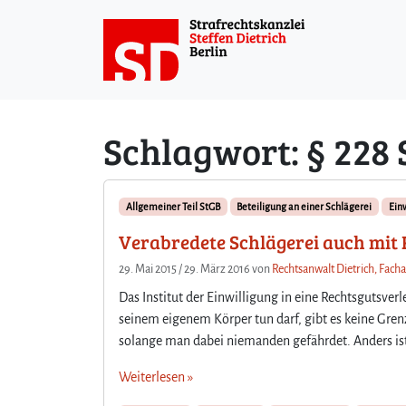
Weiter zum Inhalt
Schlagwort:
§ 228
Allgemeiner Teil StGB
Beteiligung an einer Schlägerei
Ein
Verabredete Schlägerei auch mit R
29. Mai 2015
/
29. März 2016
von
Rechtsanwalt Dietrich, Facha
Das Institut der Einwilligung in eine Rechtsgutsver
seinem eigenem Körper tun darf, gibt es keine Grenz
solange man dabei niemanden gefährdet. Anders ist
Weiterlesen »