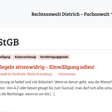
Rechtsanwalt Dietrich – Fachanwalt
 StGB
willigung
Körperverletzung
Rechtfertigungsgründe
egeln sittenwidrig – Einwilligung adieu!
z
nwalt für Strafrecht - Berlin-Kreuzberg
|
1 Kommentar
u
letzung ist heikel und viel diskutiert. Wenn es darum geht, was der Mensc
V
en. Von A-Z oder besser gesagt bis zum Suizuid, man darf sich alles antu
e
 die Rechtslage, wenn es um die […]
r
a
b
r