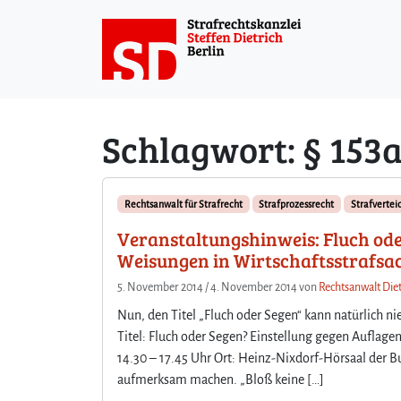
Weiter zum Inhalt
Schlagwort:
§ 153
Rechtsanwalt für Strafrecht
Strafprozessrecht
Strafvertei
Veranstaltungshinweis: Fluch ode
Weisungen in Wirtschaftsstrafsa
5. November 2014
/
4. November 2014
von
Rechtsanwalt Diet
Nun, den Titel „Fluch oder Segen“ kann natürlich 
Titel: Fluch oder Segen? Einstellung gegen Auflag
14.30 – 17.45 Uhr Ort: Heinz-Nixdorf-Hörsaal de
aufmerksam machen. „Bloß keine […]