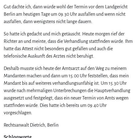
w
Gut dachte ich, dann würde wohl der Termin vor dem Landgericht
e
Berlin am heutigen Tage um 09.30 Uhr ausfallen und wenn nicht
r
ausfallen, dann wenigstens nicht lange dauern.
e
G
So hatte ich gedacht und mich getäuscht. Heute morgen rief der
e
Richter an und meinte, dass die Verhandlung stattfinden würde. Ihm
b
hatte das Attest nicht besonders gut gefallen und auch die
u
telefonische Auskunft des Arztes nicht beruhigt.
r
t
Deshalb musste sich heute der Amtsarzt auf den Weg zu meinem
Mandanten machen und dann um 15.00 Uhr feststellen, dass mein
Mandant bis auf weiteres verhandlungsunfähig ist. Um 15.30 Uhr
wurde nach mehrmaligen Unterbrechungen die Hauptverhandlung
ausgesetzt und festgelegt, dass ein neuer Termin von Amts wegen
stattfinden würde. Dies hatte ich bereits um 09.40 Uhr
vorgeschlagen.
Rechtsanwalt Dietrich, Berlin
Schlagworte