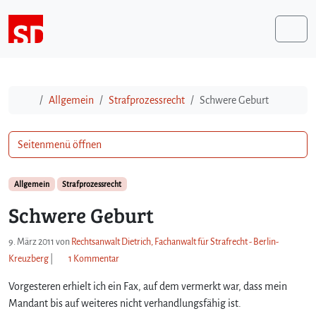
Weiter zum Inhalt
Me
Start
Allgemein
Strafprozessrecht
Schwere Geburt
Seitenmenü öffnen
Allgemein
Strafprozessrecht
Schwere Geburt
9. März 2011
von
Rechtsanwalt Dietrich, Fachanwalt für Strafrecht - Berlin-
z
Kreuzberg
|
1 Kommentar
u
Vorgesteren erhielt ich ein Fax, auf dem vermerkt war, dass mein
S
c
Mandant bis auf weiteres nicht verhandlungsfähig ist.
h