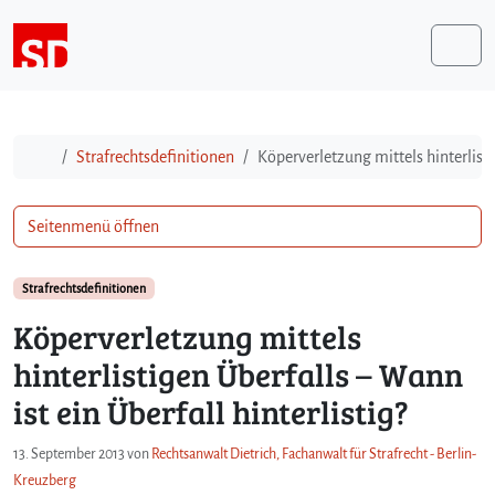
Weiter zum Inhalt
Me
Start
Strafrechtsdefinitionen
Köperverletzung mittels hinterlisti
Seitenmenü öffnen
Strafrechtsdefinitionen
Köperverletzung mittels
hinterlistigen Überfalls – Wann
ist ein Überfall hinterlistig?
13. September 2013
von
Rechtsanwalt Dietrich, Fachanwalt für Strafrecht - Berlin-
Kreuzberg