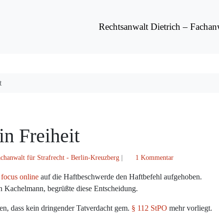
Rechtsanwalt Dietrich – Fachan
t
n Freiheit
z
achanwalt für Strafrecht - Berlin-Kreuzberg
|
1 Kommentar
u
n
focus online
auf die Haftbeschwerde den Haftbefehl aufgehoben.
K
a
rn Kachelmann, begrüßte diese Entscheidung.
c
en, dass kein dringender Tatverdacht gem.
§ 112 StPO
mehr vorliegt.
h
e