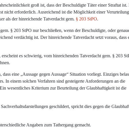
scheinlichkeit groß ist, dass der Beschuldigte Täter einer Straftat ist.
l
m
ist nicht erforderlich. Ausreichend ist die Möglichkeit einer Verurteilun
a
rker als der hinreichende Tatverdacht gem.
§ 203 StPO
.
n
n
 gem. § 203 StPO nur beschließen, wenn der Beschuldigte, oder genaue
w
nreichend verdächtig ist. Der hinreichende Tatverdacht setzt voraus, dass 
i
e
d
t, erscheint es schwierig, vom hinreichenden Tatverdacht gem. § 203 S
e
ehnen.
r
i
dass eine „Aussage gegen Aussage“ Situation vorliegt. Einziges bela
n
s. In einem solchen Verfahren sind gesteigerte Anforderungen an die
F
Ein wesentliches Kriterium zur Beurteilung der Glaubhaftigkeit ist die
r
e
i
achverhaltsdarstellungen geschildert, spricht dies gegen die Glaubhaft
h
e
i
nterschiedliche Angaben zum Tathergang gemacht.
t