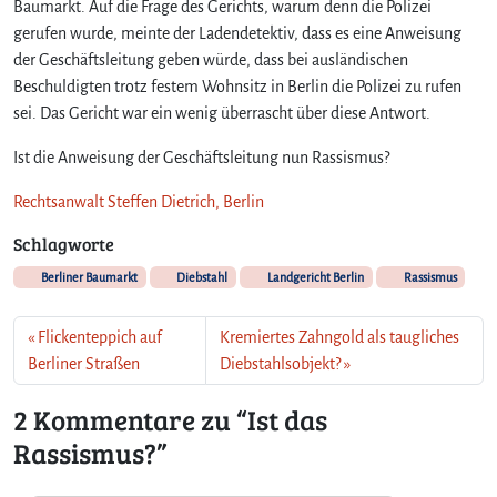
Baumarkt. Auf die Frage des Gerichts, warum denn die Polizei
d
gerufen wurde, meinte der Ladendetektiv, dass es eine Anweisung
a
der Geschäftsleitung geben würde, dass bei ausländischen
s
Beschuldigten trotz festem Wohnsitz in Berlin die Polizei zu rufen
R
sei. Das Gericht war ein wenig überrascht über diese Antwort.
a
s
Ist die Anweisung der Geschäftsleitung nun Rassismus?
s
i
Rechtsanwalt Steffen Dietrich, Berlin
s
m
Schlagworte
u
Berliner Baumarkt
Diebstahl
Landgericht Berlin
s
Rassismus
?
Flickenteppich auf
Kremiertes Zahngold als taugliches
Berliner Straßen
Diebstahlsobjekt?
2 Kommentare zu “Ist das
Rassismus?”