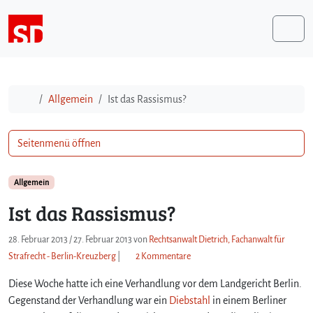
Weiter zum Inhalt
Me
Start
Allgemein
Ist das Rassismus?
Seitenmenü öffnen
Allgemein
Ist das Rassismus?
28. Februar 2013
/
27. Februar 2013
von
Rechtsanwalt Dietrich, Fachanwalt für
z
Strafrecht - Berlin-Kreuzberg
|
2 Kommentare
u
Diese Woche hatte ich eine Verhandlung vor dem Landgericht Berlin.
I
s
Gegenstand der Verhandlung war ein
Diebstahl
in einem Berliner
t