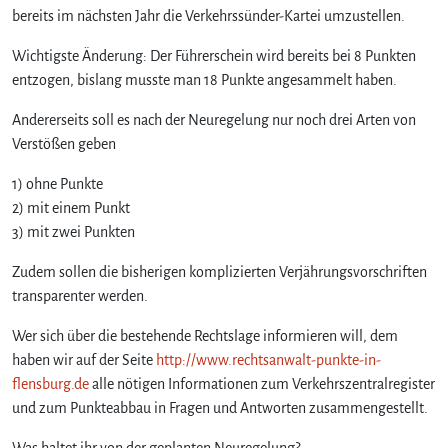
ü
bereits im nächsten Jahr die Verkehrssünder-Kartei umzustellen.
h
r
Wichtigste Änderung: Der Führerschein wird bereits bei 8 Punkten
e
entzogen, bislang musste man 18 Punkte angesammelt haben.
r
s
Andererseits soll es nach der Neuregelung nur noch drei Arten von
c
Verstößen geben
h
e
1) ohne Punkte
i
2) mit einem Punkt
n
3) mit zwei Punkten
w
e
Zudem sollen die bisherigen komplizierten Verjährungsvorschriften
g
transparenter werden.
b
e
Wer sich über die bestehende Rechtslage informieren will, dem
r
haben wir auf der Seite
http://www.rechtsanwalt-punkte-in-
e
flensburg.de
alle nötigen Informationen zum Verkehrszentralregister
i
und zum Punkteabbau in Fragen und Antworten zusammengestellt.
t
s
Was haltet ihr von der geplanten Neuregelung?