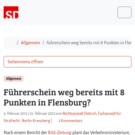
Weiter zum Inhalt
Me
Start
Allgemein
Führerschein weg bereits mit 8 Punkten in Flen
Seitenmenü öffnen
Allgemein
Führerschein weg bereits mit 8
Punkten in Flensburg?
9. Februar 2012
/
27. Februar 2012
von
Rechtsanwalt Dietrich, Fachanwalt für
z
Strafrecht - Berlin-Kreuzberg
|
2 Kommentare
u
Nach einem Bericht der
Bild-Zeitung
plant das Verkehrsministerium,
F