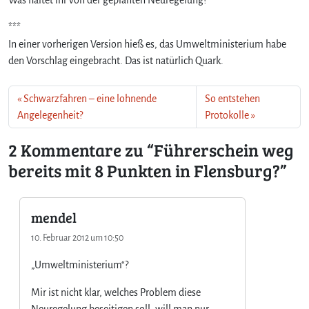
m
i
***
t
In einer vorherigen Version hieß es, das Umweltministerium habe
8
den Vorschlag eingebracht. Das ist natürlich Quark.
P
u
n
Schwarzfahren – eine lohnende
So entstehen
k
Angelegenheit?
Protokolle
t
e
2 Kommentare zu “Führerschein weg
n
i
bereits mit 8 Punkten in Flensburg?”
n
F
l
mendel
e
n
10. Februar 2012 um 10:50
s
„Umweltministerium“?
b
u
Mir ist nicht klar, welches Problem diese
r
g
Neuregelung beseitigen soll: will man nur