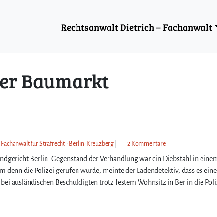
Rechtsanwalt Dietrich – Fachanwalt
ner Baumarkt
z
 Fachanwalt für Strafrecht - Berlin-Kreuzberg
|
2 Kommentare
u
ndgericht Berlin. Gegenstand der Verhandlung war ein Diebstahl in eine
I
m denn die Polizei gerufen wurde, meinte der Ladendetektiv, dass es eine
s
ei ausländischen Beschuldigten trotz festem Wohnsitz in Berlin die Poli
t
d
a
s