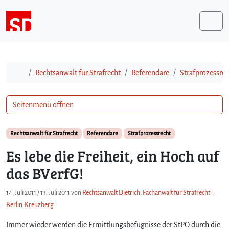
Weiter zum Inhalt
Me
Start
Rechtsanwalt für Strafrecht
Referendare
Strafprozessrec
Seitenmenü öffnen
Rechtsanwalt für Strafrecht
Referendare
Strafprozessrecht
Es lebe die Freiheit, ein Hoch auf
das BVerfG!
14. Juli 2011
/
13. Juli 2011
von
Rechtsanwalt Dietrich, Fachanwalt für Strafrecht -
Berlin-Kreuzberg
Immer wieder werden die Ermittlungsbefugnisse der StPO durch die