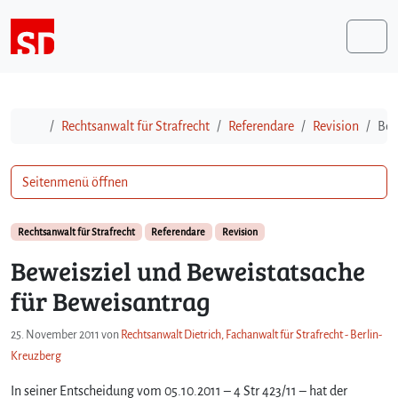
Weiter zum Inhalt
Me
Start
Rechtsanwalt für Strafrecht
Referendare
Revision
Bew
Seitenmenü öffnen
Rechtsanwalt für Strafrecht
Referendare
Revision
Beweisziel und Beweistatsache
für Beweisantrag
25. November 2011
von
Rechtsanwalt Dietrich, Fachanwalt für Strafrecht - Berlin-
Kreuzberg
In seiner Entscheidung vom 05.10.2011 – 4 Str 423/11 – hat der