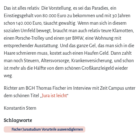
u
Das ist alles relativ. Die Vorstellung, es sei das Paradies, ein
A
b
Einstiegsgehalt von 80.000 Euro zu bekommen und mit 30 Jahren
e
schon 140.000 Euro, täuscht gewaltig. Wenn man sich in diesem
r
sozialen Umfeld bewegt, braucht man auch relativ teure Klamotten,
f
einen Porsche-Trolley und einen 5er BMW, eine Wohnung mit
ü
entsprechender Ausstattung. Und das ganze Gel, das man sich in die
r
Haare schmieren muss, kostet auch einen Haufen Geld. Dann zahlt
d
man noch Steuern, Altersvorsorge, Krankenversicherung, und schon
i
e
ist mehr als die Hälfte von dem schönen Großkanzleigeld wieder
v
weg.
i
e
Richter am BGH Thomas Fischer im Interview mit Zeit Campus unter
l
dem schönen Titel „
Jura ist leicht
“
e
A
Konstantin Stern
r
Schlagworte
b
e
Fischer Jurastudium Vorurteile auswendiglernen
i
t