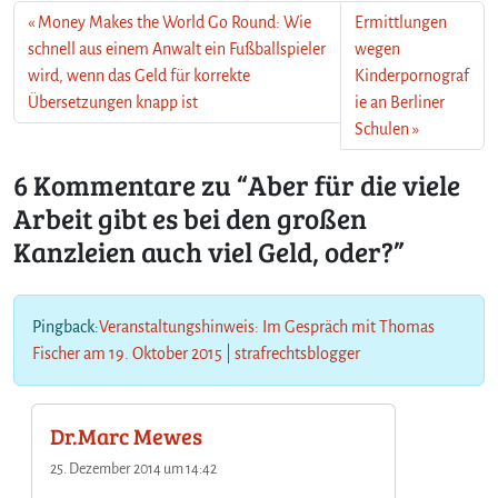
g
Money Makes the World Go Round: Wie
Ermittlungen
i
schnell aus einem Anwalt ein Fußballspieler
wegen
b
wird, wenn das Geld für korrekte
Kinderpornograf
t
Übersetzungen knapp ist
ie an Berliner
e
Schulen
s
b
6 Kommentare zu “Aber für die viele
e
Arbeit gibt es bei den großen
i
d
Kanzleien auch viel Geld, oder?”
e
n
g
r
Pingback:
Veranstaltungshinweis: Im Gespräch mit Thomas
o
Fischer am 19. Oktober 2015 | strafrechtsblogger
ß
e
n
Dr.Marc Mewes
K
a
25. Dezember 2014 um 14:42
n