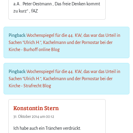
z
a.A.. Peter Oestmann , Das freie Denken kommt
l
zu kurz“ , fAZ
e
i
e
n
Pingback:
Wochenspiegel für die 44. KW, das war das Urteil in
a
Sachen "Ulrich.H.", Kachelmann und der Pornostar bei der
u
Kirche - Burhoff online Blog
c
h
v
Pingback:
Wochenspiegel für die 44. KW, das war das Urteil in
i
e
Sachen "Ulrich.H.", Kachelmann und der Pornostar bei der
l
Kirche - Strafrecht Blog
G
e
l
Konstantin Stern
d
,
31. Oktober 2014 um 00:12
o
Ich habe auch ein Tränchen verdrückt.
d