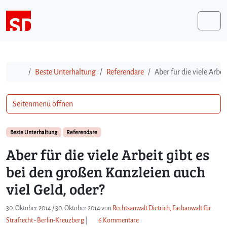
Weiter zum Inhalt
Me
Start
Beste Unterhaltung
Referendare
Aber für die viele Arbe
Seitenmenü öffnen
Beste Unterhaltung
Referendare
Aber für die viele Arbeit gibt es
bei den großen Kanzleien auch
viel Geld, oder?
30. Oktober 2014
/
30. Oktober 2014
von
Rechtsanwalt Dietrich, Fachanwalt für
z
Strafrecht - Berlin-Kreuzberg
|
6 Kommentare