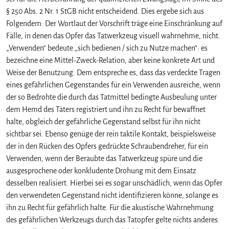
§ 250 Abs. 2 Nr. 1 StGB nicht entscheidend. Dies ergebe sich aus
Folgendem: Der Wortlaut der Vorschrift träge eine Einschränkung auf
Fälle, in denen das Opfer das Tatwerkzeug visuell wahrnehme, nicht.
„Verwenden“ bedeute „sich bedienen / sich zu Nutze machen“: es
bezeichne eine Mittel-Zweck-Relation, aber keine konkrete Art und
Weise der Benutzung. Dem entspreche es, dass das verdeckte Tragen
eines gefährlichen Gegenstandes für ein Verwenden ausreiche, wenn
der so Bedrohte die durch das Tatmittel bedingte Ausbeulung unter
dem Hemd des Täters registriert und ihn zu Recht für bewaffnet
halte, obgleich der gefährliche Gegenstand selbst für ihn nicht
sichtbar sei. Ebenso genüge der rein taktile Kontakt, beispielsweise
der in den Rücken des Opfers gedrückte Schraubendreher, für ein
Verwenden, wenn der Beraubte das Tatwerkzeug spüre und die
ausgesprochene oder konkludente Drohung mit dem Einsatz
desselben realisiert. Hierbei sei es sogar unschädlich, wenn das Opfer
den verwendeten Gegenstand nicht identifizieren könne, solange es
ihn zu Recht für gefährlich halte. Für die akustische Wahrnehmung
des gefährlichen Werkzeugs durch das Tatopfer gelte nichts anderes.