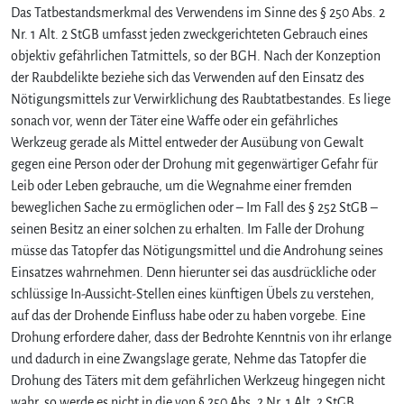
Das Tatbestandsmerkmal des Verwendens im Sinne des § 250 Abs. 2
Nr. 1 Alt. 2 StGB umfasst jeden zweckgerichteten Gebrauch eines
objektiv gefährlichen Tatmittels, so der BGH. Nach der Konzeption
der Raubdelikte beziehe sich das Verwenden auf den Einsatz des
Nötigungsmittels zur Verwirklichung des Raubtatbestandes. Es liege
sonach vor, wenn der Täter eine Waffe oder ein gefährliches
Werkzeug gerade als Mittel entweder der Ausübung von Gewalt
gegen eine Person oder der Drohung mit gegenwärtiger Gefahr für
Leib oder Leben gebrauche, um die Wegnahme einer fremden
beweglichen Sache zu ermöglichen oder – Im Fall des § 252 StGB –
seinen Besitz an einer solchen zu erhalten. Im Falle der Drohung
müsse das Tatopfer das Nötigungsmittel und die Androhung seines
Einsatzes wahrnehmen. Denn hierunter sei das ausdrückliche oder
schlüssige In-Aussicht-Stellen eines künftigen Übels zu verstehen,
auf das der Drohende Einfluss habe oder zu haben vorgebe. Eine
Drohung erfordere daher, dass der Bedrohte Kenntnis von ihr erlange
und dadurch in eine Zwangslage gerate, Nehme das Tatopfer die
Drohung des Täters mit dem gefährlichen Werkzeug hingegen nicht
wahr, so werde es nicht in die von § 250 Abs. 2 Nr. 1 Alt. 2 StGB