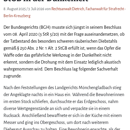
8. August 2025
/
3. Juli 2026
von
Rechtsanwalt Dietrich, Fachanwalt für Strafrecht -
Berlin-Kreuzberg
Der Bundesgerichts (BGH) musste sich jüngst in seinem Beschluss
vom 08. April 2020 (3 StR 5/20) mit der Frage auseinandersetzen, ob
der Tatbestand des besonders schweren räuberischen Diebstahls
gemäß
§ 250 Abs. 2 Nr. 1 Alt. 2 StGB erfüllt ist, wenn das Opfer die
Waffe oder das gefährliche Werkzeug in der Dunkelheit nicht
erkennt, sondern die Drohung mit dem Einsatz lediglich akustisch
wahrgenommen wird. Dem Beschluss lag folgender Sachverhalt
zugrunde:
Nach den Feststellungen des Landgerichts Mönchengladbach stieg
der Angeklagte nachts in ein Haus ein. Während die Bewohnerinnen
im ersten Stock schliefen, durchsuchte er das Erdgeschoss, nahm
diverse Wertgegenstände an sich und verpackte sie in einem
Rucksack. Anschließend bewaffnete er sich in der Küche mit einem
Messer und ging ins Obergeschoss, um dort nach weiterem
Diebesgut Ausschau zu halten. Eine Bewohnerin erwachte, als der