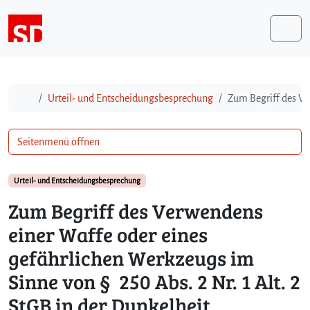
Weiter zum Inhalt
Me
Start
Urteil- und Entscheidungsbesprechung
Zum Begriff des Ve
Seitenmenü öffnen
Urteil- und Entscheidungsbesprechung
Zum Begriff des Verwendens
einer Waffe oder eines
gefährlichen Werkzeugs im
Sinne von § 250 Abs. 2 Nr. 1 Alt. 2
StGB in der Dunkelheit