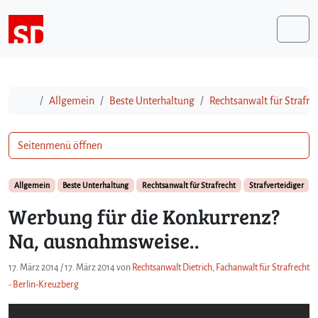
Weiter zum Inhalt
Me
Start
Allgemein
Beste Unterhaltung
Rechtsanwalt für Strafre
Seitenmenü öffnen
Allgemein
Beste Unterhaltung
Rechtsanwalt für Strafrecht
Strafverteidiger
Werbung für die Konkurrenz?
Na, ausnahmsweise..
17. März 2014
/
17. März 2014
von
Rechtsanwalt Dietrich, Fachanwalt für Strafrecht
- Berlin-Kreuzberg