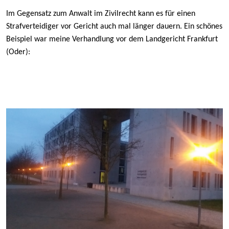
u
W
Im Gegensatz zum Anwalt im Zivilrecht kann es für einen
e
Strafverteidiger vor Gericht auch mal länger dauern. Ein schönes
r
Beispiel war meine Verhandlung vor dem Landgericht Frankfurt
b
(Oder):
e
s
t
e
A
r
b
e
i
t
s
b
e
d
i
n
g