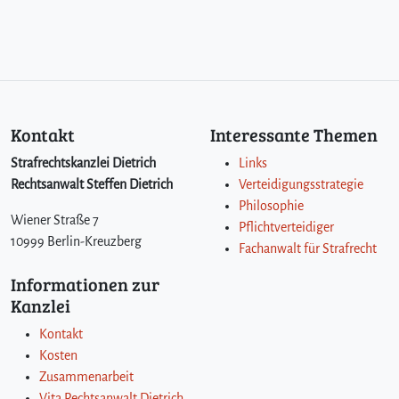
d
e
n
Kontakt
Interessante Themen
Strafrechtskanzlei Dietrich
Links
Rechtsanwalt Steffen Dietrich
Verteidigungsstrategie
Philosophie
Wiener Straße 7
Pflichtverteidiger
10999 Berlin-Kreuzberg
Fachanwalt für Strafrecht
Informationen zur
Kanzlei
Kontakt
Kosten
Zusammenarbeit
Vita Rechtsanwalt Dietrich