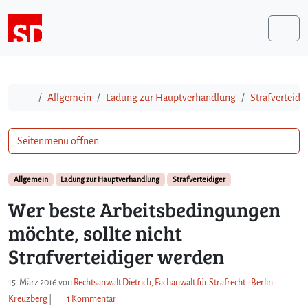
Weiter zum Inhalt
Me
Start
Allgemein
Ladung zur Hauptverhandlung
Strafverteidi
Seitenmenü öffnen
Allgemein
Ladung zur Hauptverhandlung
Strafverteidiger
Wer beste Arbeitsbedingungen
möchte, sollte nicht
Strafverteidiger werden
15. März 2016
von
Rechtsanwalt Dietrich, Fachanwalt für Strafrecht - Berlin-
z
Kreuzberg
|
1 Kommentar