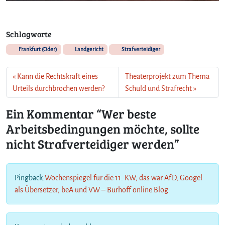
u
n
g
Schlagworte
e
Frankfurt (Oder)
Landgericht
Strafverteidiger
n
m
ö
Kann die Rechtskraft eines
Theaterprojekt zum Thema
c
Urteils durchbrochen werden?
Schuld und Strafrecht
h
t
Ein Kommentar “Wer beste
e
Arbeitsbedingungen möchte, sollte
,
s
nicht Strafverteidiger werden”
o
l
l
Pingback:
Wochenspiegel für die 11. KW, das war AfD, Googel
t
e
als Übersetzer, beA und VW – Burhoff online Blog
n
i
c