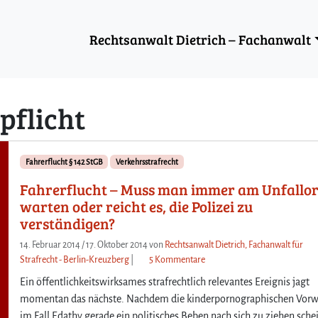
Rechtsanwalt Dietrich – Fachanwalt
pflicht
Fahrerflucht § 142 StGB
Verkehrsstrafrecht
Fahrerflucht – Muss man immer am Unfallor
warten oder reicht es, die Polizei zu
verständigen?
14. Februar 2014
/
17. Oktober 2014
von
Rechtsanwalt Dietrich, Fachanwalt für
z
Strafrecht - Berlin-Kreuzberg
|
5 Kommentare
u
Ein öffentlichkeitswirksames strafrechtlich relevantes Ereignis jagt
F
momentan das nächste. Nachdem die kinderpornographischen Vorw
a
im Fall Edathy gerade ein politisches Beben nach sich zu ziehen sche