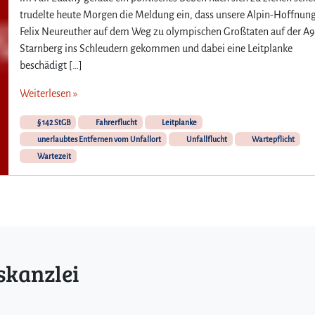
h
trudelte heute Morgen die Meldung ein, dass unsere Alpin-Hoffnun
r
e
Felix Neureuther auf dem Weg zu olympischen Großtaten auf der A9
r
Starnberg ins Schleudern gekommen und dabei eine Leitplanke
f
beschädigt […]
l
u
Weiterlesen »
c
h
§ 142 StGB
Fahrerflucht
Leitplanke
t
unerlaubtes Entfernen vom Unfallort
Unfallflucht
Wartepflicht
–
Wartezeit
M
u
s
s
m
a
n
skanzlei
i
m
m
e