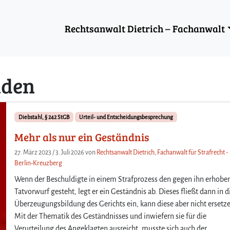
Rechtsanwalt Dietrich – Fachanwalt
nden
Diebstahl, § 242 StGB
Urteil- und Entscheidungsbesprechung
Mehr als nur ein Geständnis
27. März 2023
/
3. Juli 2026
von
Rechtsanwalt Dietrich, Fachanwalt für Strafrecht -
Berlin-Kreuzberg
Wenn der Beschuldigte in einem Strafprozess den gegen ihn erhobe
Tatvorwurf gesteht, legt er ein Geständnis ab. Dieses fließt dann in d
Überzeugungsbildung des Gerichts ein, kann diese aber nicht ersetz
Mit der Thematik des Geständnisses und inwiefern sie für die
Verurteilung des Angeklagten ausreicht, musste sich auch der