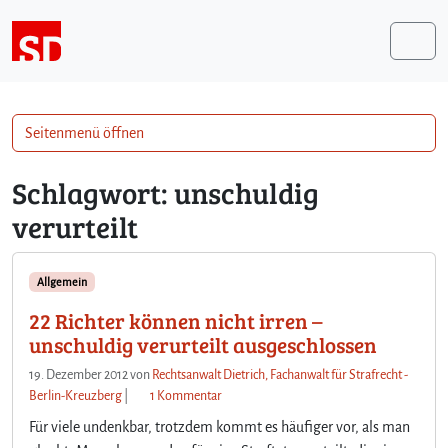
Weiter zum Inhalt
Me
Seitenmenü öffnen
Schlagwort:
unschuldig
verurteilt
Allgemein
22 Richter können nicht irren –
unschuldig verurteilt ausgeschlossen
19. Dezember 2012
von
Rechtsanwalt Dietrich, Fachanwalt für Strafrecht -
z
Berlin-Kreuzberg
|
1 Kommentar
u
Für viele undenkbar, trotzdem kommt es häufiger vor, als man
2