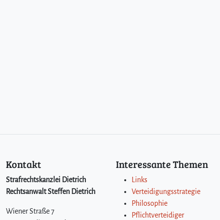
r
e
n
–
u
n
s
c
h
u
l
d
i
g
v
e
Kontakt
Interessante Themen
r
u
Strafrechtskanzlei Dietrich
Links
r
Rechtsanwalt Steffen Dietrich
Verteidigungsstrategie
t
Philosophie
e
Wiener Straße 7
Pflichtverteidiger
i