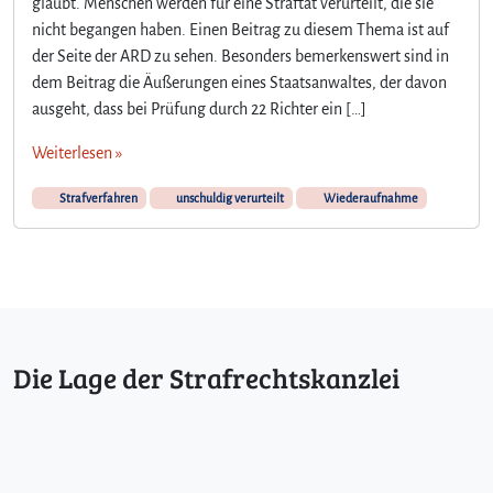
glaubt. Menschen werden für eine Straftat verurteilt, die sie
2
nicht begangen haben. Einen Beitrag zu diesem Thema ist auf
R
der Seite der ARD zu sehen. Besonders bemerkenswert sind in
i
c
dem Beitrag die Äußerungen eines Staatsanwaltes, der davon
h
ausgeht, dass bei Prüfung durch 22 Richter ein […]
t
e
Weiterlesen »
r
k
Strafverfahren
unschuldig verurteilt
Wiederaufnahme
ö
n
n
e
n
n
i
Die Lage der Strafrechtskanzlei
c
h
t
i
r