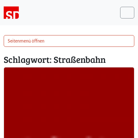
Weiter zum Inhalt
Me
Seitenmenü öffnen
Schlagwort:
Straßenbahn