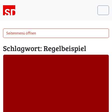
Weiter zum Inhalt
Me
Seitenmenü öffnen
Schlagwort:
Regelbeispiel