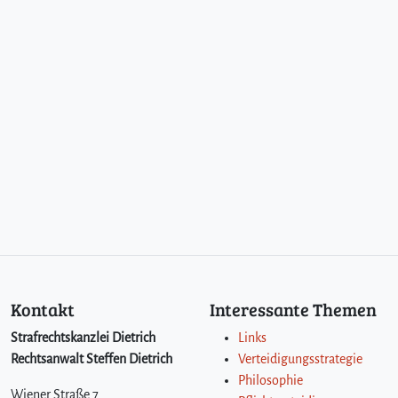
r
e
R
e
c
h
t
e
k
e
n
n
e
n
w
ü
Kontakt
Interessante Themen
r
d
Strafrechtskanzlei Dietrich
Links
e
Rechtsanwalt Steffen Dietrich
Verteidigungsstrategie
n
Philosophie
,
Wiener Straße 7