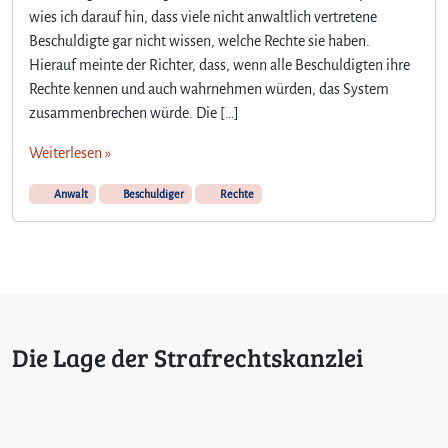
wies ich darauf hin, dass viele nicht anwaltlich vertretene
n
Beschuldigte gar nicht wissen, welche Rechte sie haben.
n
a
Hierauf meinte der Richter, dass, wenn alle Beschuldigten ihre
l
Rechte kennen und auch wahrnehmen würden, das System
l
zusammenbrechen würde. Die […]
e
B
Weiterlesen »
e
s
Anwalt
Beschuldiger
Rechte
c
h
u
l
d
i
g
Die Lage der Strafrechtskanzlei
t
e
n
i
h