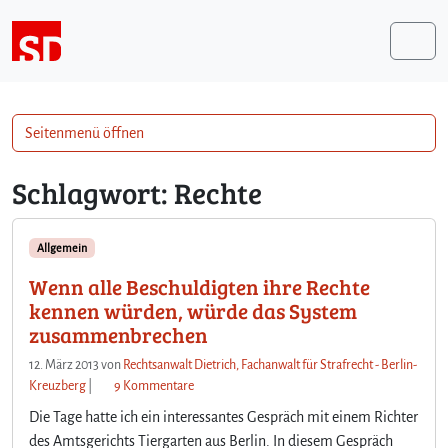
Weiter zum Inhalt
Me
Seitenmenü öffnen
Schlagwort:
Rechte
Allgemein
Wenn alle Beschuldigten ihre Rechte
kennen würden, würde das System
zusammenbrechen
12. März 2013
von
Rechtsanwalt Dietrich, Fachanwalt für Strafrecht - Berlin-
z
Kreuzberg
|
9 Kommentare
u
Die Tage hatte ich ein interessantes Gespräch mit einem Richter
W
des Amtsgerichts Tiergarten aus Berlin. In diesem Gespräch
e