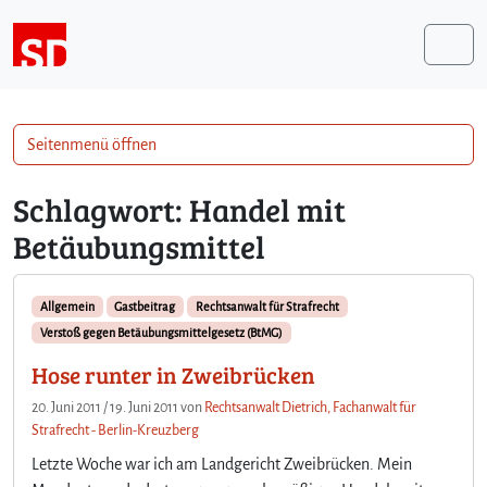
Weiter zum Inhalt
Me
Seitenmenü öffnen
Schlagwort:
Handel mit
Betäubungsmittel
Allgemein
Gastbeitrag
Rechtsanwalt für Strafrecht
Verstoß gegen Betäubungsmittelgesetz (BtMG)
Hose runter in Zweibrücken
20. Juni 2011
/
19. Juni 2011
von
Rechtsanwalt Dietrich, Fachanwalt für
Strafrecht - Berlin-Kreuzberg
Letzte Woche war ich am Landgericht Zweibrücken. Mein