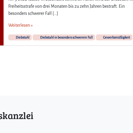
e
Freiheitsstrafe von drei Monaten bis zu zehn Jahren bestraft. Ein
s
besonders schwerer Fall […]
o
n
Weiterlesen »
d
e
Diebstahl
Diebstahl in besonders schwerem Fall
Gewerbsmäßigkeit
r
s
s
c
h
w
e
r
e
F
a
skanzlei
l
l
d
e