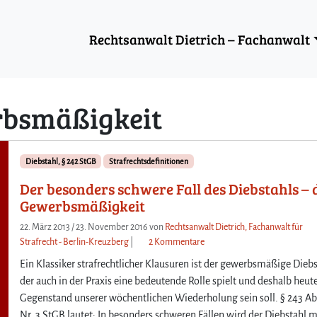
Rechtsanwalt Dietrich – Fachanwalt
bsmäßigkeit
Diebstahl, § 242 StGB
Strafrechtsdefinitionen
Der besonders schwere Fall des Diebstahls – 
Gewerbsmäßigkeit
22. März 2013
/
23. November 2016
von
Rechtsanwalt Dietrich, Fachanwalt für
z
Strafrecht - Berlin-Kreuzberg
|
2 Kommentare
u
Ein Klassiker strafrechtlicher Klausuren ist der gewerbsmäßige Diebs
D
der auch in der Praxis eine bedeutende Rolle spielt und deshalb heut
e
Gegenstand unserer wöchentlichen Wiederholung sein soll. § 243 Ab
r
Nr. 3 StGB lautet: In besonders schweren Fällen wird der Diebstahl m
b