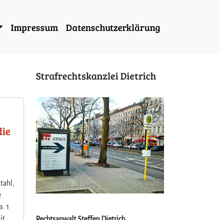
Impressum
Datenschutzerklärung
Strafrechtskanzlei Dietrich
die
tahl,
e
s. 1
it
Rechtsanwalt Steffen Dietrich