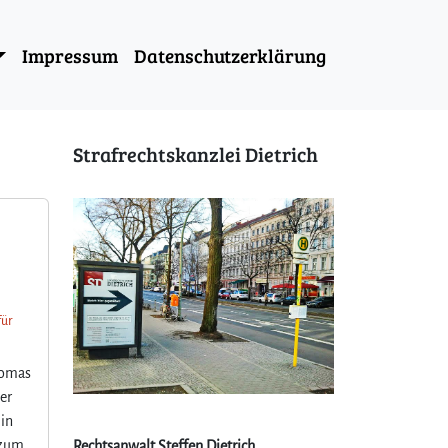
Impressum
Datenschutzerklärung
Strafrechtskanzlei Dietrich
für
homas
er
 in
 zum
Rechtsanwalt Steffen Dietrich