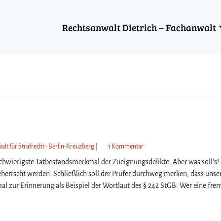
Rechtsanwalt Dietrich – Fachanwalt
z
alt für Strafrecht - Berlin-Kreuzberg
|
1 Kommentar
u
schwierigste Tatbestandsmerkmal der Zueignungsdelikte. Aber was soll’s!
W
herrscht werden. Schließlich soll der Prüfer durchweg merken, dass unse
a
nmal zur Erinnerung als Beispiel der Wortlaut des § 242 StGB: Wer eine fre
n
n
i
s