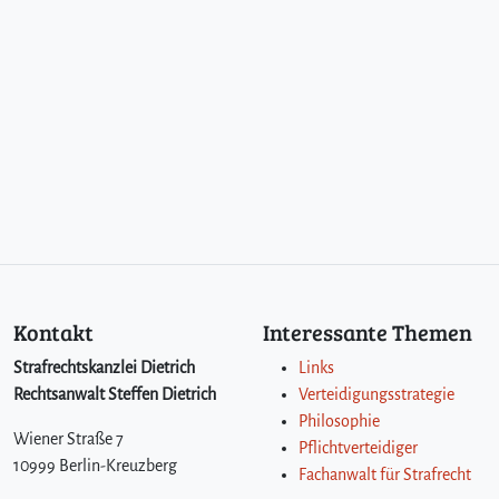
t
i
s
c
h
e
n
H
a
n
d
l
u
n
Kontakt
Interessante Themen
g
Strafrechtskanzlei Dietrich
Links
Rechtsanwalt Steffen Dietrich
Verteidigungsstrategie
Philosophie
Wiener Straße 7
Pflichtverteidiger
10999 Berlin-Kreuzberg
Fachanwalt für Strafrecht