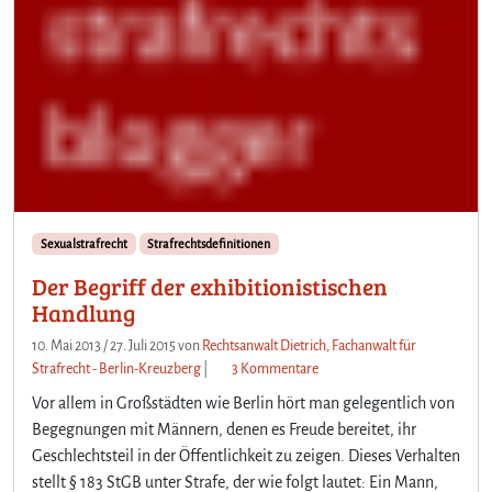
Sexualstrafrecht
Strafrechtsdefinitionen
Der Begriff der exhibitionistischen
Handlung
10. Mai 2013
/
27. Juli 2015
von
Rechtsanwalt Dietrich, Fachanwalt für
z
Strafrecht - Berlin-Kreuzberg
|
3 Kommentare
u
Vor allem in Großstädten wie Berlin hört man gelegentlich von
D
Begegnungen mit Männern, denen es Freude bereitet, ihr
e
Geschlechtsteil in der Öffentlichkeit zu zeigen. Dieses Verhalten
r
stellt § 183 StGB unter Strafe, der wie folgt lautet: Ein Mann,
B