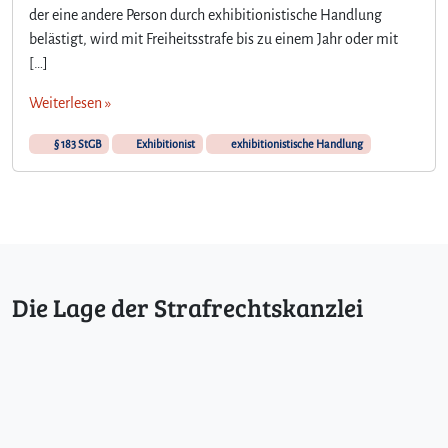
e
der eine andere Person durch exhibitionistische Handlung
g
belästigt, wird mit Freiheitsstrafe bis zu einem Jahr oder mit
r
[…]
i
f
Weiterlesen »
f
d
§ 183 StGB
Exhibitionist
exhibitionistische Handlung
e
r
e
x
h
i
b
Die Lage der Strafrechtskanzlei
i
t
i
o
n
i
s