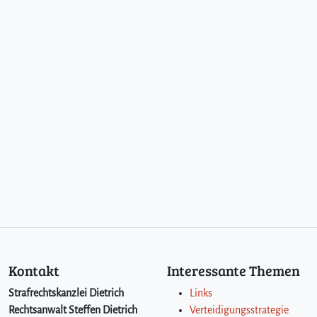
e
s
c
h
l
u
s
s
d
u
r
c
h
L
a
n
d
g
Kontakt
Interessante Themen
e
r
Strafrechtskanzlei Dietrich
Links
i
Rechtsanwalt Steffen Dietrich
Verteidigungsstrategie
c