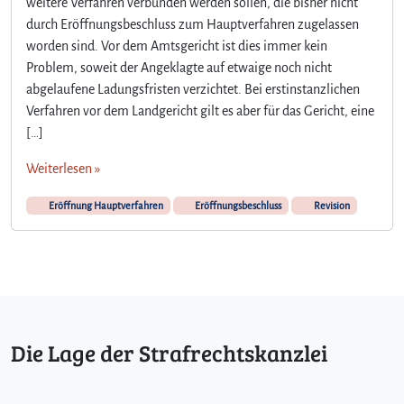
weitere Verfahren verbunden werden sollen, die bisher nicht
n
durch Eröffnungsbeschluss zum Hauptverfahren zugelassen
w
worden sind. Vor dem Amtsgericht ist dies immer kein
i
r
Problem, soweit der Angeklagte auf etwaige noch nicht
k
abgelaufene Ladungsfristen verzichtet. Bei erstinstanzlichen
s
Verfahren vor dem Landgericht gilt es aber für das Gericht, eine
a
[…]
m
e
Weiterlesen »
r
E
Eröffnung Hauptverfahren
Eröffnungsbeschluss
Revision
r
ö
f
f
n
u
n
Die Lage der Strafrechtskanzlei
g
s
b