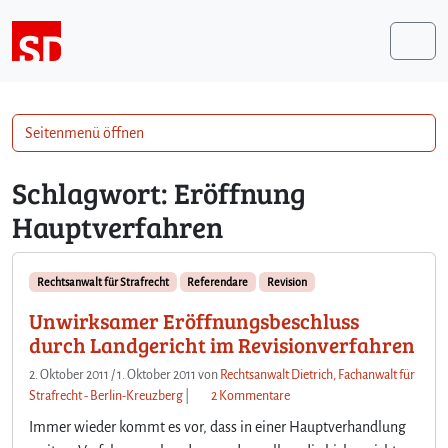
Weiter zum Inhalt
Me
Seitenmenü öffnen
Schlagwort:
Eröffnung
Hauptverfahren
Rechtsanwalt für Strafrecht
Referendare
Revision
Unwirksamer Eröffnungsbeschluss
durch Landgericht im Revisionverfahren
2. Oktober 2011
/
1. Oktober 2011
von
Rechtsanwalt Dietrich, Fachanwalt für
z
Strafrecht - Berlin-Kreuzberg
|
2 Kommentare
u
Immer wieder kommt es vor, dass in einer Hauptverhandlung
U