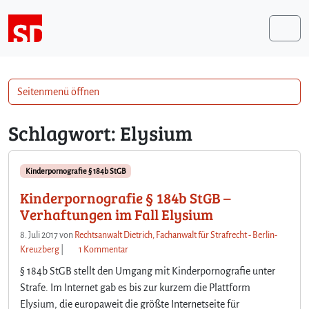
Weiter zum Inhalt
Me
Seitenmenü öffnen
Schlagwort:
Elysium
Kinderpornografie § 184b StGB
Kinderpornografie § 184b StGB –
Verhaftungen im Fall Elysium
8. Juli 2017
von
Rechtsanwalt Dietrich, Fachanwalt für Strafrecht - Berlin-
z
Kreuzberg
|
1 Kommentar
u
§ 184b StGB stellt den Umgang mit Kinderpornografie unter
K
Strafe. Im Internet gab es bis zur kurzem die Plattform
i
Elysium, die europaweit die größte Internetseite für
n