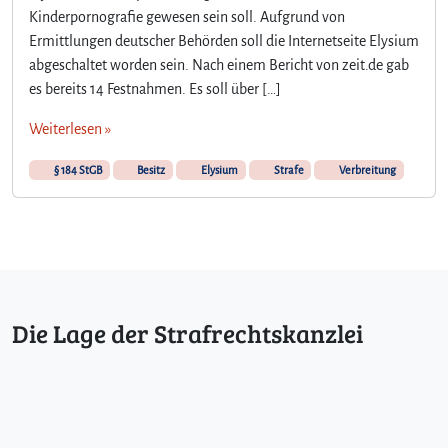
Kinderpornografie gewesen sein soll. Aufgrund von
d
e
Ermittlungen deutscher Behörden soll die Internetseite Elysium
r
abgeschaltet worden sein. Nach einem Bericht von zeit.de gab
p
es bereits 14 Festnahmen. Es soll über […]
o
r
Weiterlesen »
n
o
§ 184 StGB
Besitz
Elysium
Strafe
Verbreitung
g
r
a
f
i
e
§
Die Lage der Strafrechtskanzlei
1
8
4
b
S
t