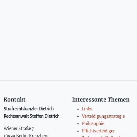
G
B
–
V
e
r
h
a
f
t
u
n
g
e
n
Kontakt
Interessante Themen
i
m
Strafrechtskanzlei Dietrich
Links
F
Rechtsanwalt Steffen Dietrich
Verteidigungsstrategie
a
Philosophie
l
Wiener Straße 7
Pflichtverteidiger
l
10999 Berlin-Kreuzberg