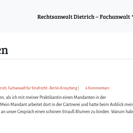
Rechtsanwalt Dietrich – Fachanwalt
en
z
rich, Fachanwalt für Strafrecht - Berlin-Kreuzberg
|
6 Kommentare
u
len, als ich mit meiner Praktikantin einen Mandanten in der
W
 Mein Mandant arbeitet dort in der Gärtnerei und hatte beim Anblick mei
a
uss an unser Gespräch einen schönen Strauß Blumen zu binden. Warum hab
r
u
m
b