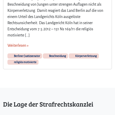
Beschneidung von Jungen unter strengen Auflagen nicht als
l
Körperverletzung. Damit reagiert das Land Berlin auf die von
i
g
einem Urteil des Landgerichts Köln ausgelöste
i
Rechtsunsicherheit. Das Landgericht Köln hat in seiner
ö
Entscheidung vom 7.5.2012 – 151 Ns 169/11 die religiös
s
motivierte […]
m
o
Weiterlesen »
t
i
Berliner Justizsenator
Beschneidung
Körperverletzung
v
religiös motivierte
i
e
r
t
e
B
e
Die Lage der Strafrechtskanzlei
s
c
h