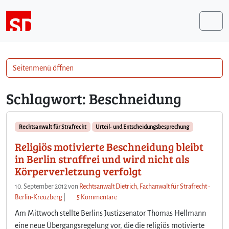
Weiter zum Inhalt
Me
Seitenmenü öffnen
Schlagwort:
Beschneidung
Rechtsanwalt für Strafrecht
Urteil- und Entscheidungsbesprechung
Religiös motivierte Beschneidung bleibt
in Berlin straffrei und wird nicht als
Körperverletzung verfolgt
10. September 2012
von
Rechtsanwalt Dietrich, Fachanwalt für Strafrecht -
z
Berlin-Kreuzberg
|
5 Kommentare
u
Am Mittwoch stellte Berlins Justizsenator Thomas Hellmann
R
eine neue Übergangsregelung vor, die die religiös motivierte
e