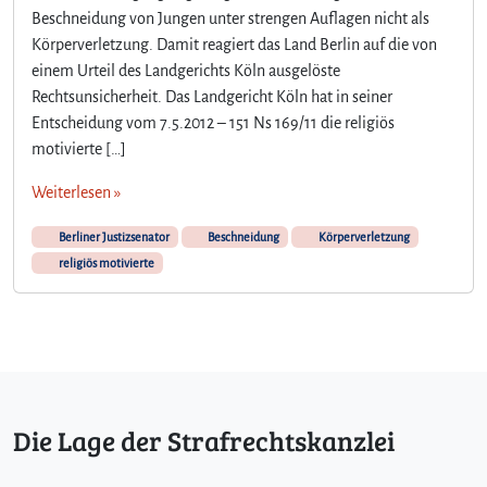
Beschneidung von Jungen unter strengen Auflagen nicht als
l
Körperverletzung. Damit reagiert das Land Berlin auf die von
i
g
einem Urteil des Landgerichts Köln ausgelöste
i
Rechtsunsicherheit. Das Landgericht Köln hat in seiner
ö
Entscheidung vom 7.5.2012 – 151 Ns 169/11 die religiös
s
motivierte […]
m
o
Weiterlesen »
t
i
Berliner Justizsenator
Beschneidung
Körperverletzung
v
religiös motivierte
i
e
r
t
e
B
e
Die Lage der Strafrechtskanzlei
s
c
h