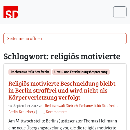
Weiter zum Inhalt
Me
Seitenmenü öffnen
Schlagwort:
religiös motivierte
Rechtsanwalt für Strafrecht
Urteil- und Entscheidungsbesprechung
Religiös motivierte Beschneidung bleibt
in Berlin straffrei und wird nicht als
Körperverletzung verfolgt
10. September 2012
von
Rechtsanwalt Dietrich, Fachanwalt für Strafrecht -
z
Berlin-Kreuzberg
|
5 Kommentare
u
Am Mittwoch stellte Berlins Justizsenator Thomas Hellmann
R
eine neue Übergangsregelung vor, die die religiös motivierte
e