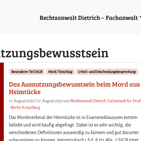
Rechtsanwalt Dietrich – Fachanwalt
tzungsbewusstsein
Besonderer Teil StGB
Mord / Totschlag
Urteil- und Entscheidungsbesprechung
Das Ausnutzungsbewusstsein beim Mord aus
Heimtücke
17. August 2020
/
17. August 2020
von
Rechtsanwalt Dietrich, Fachanwalt für Stra
- Berlin-Kreuzberg
Das Mordmerkmal der Heimtücke ist in Examensklausuren extrem
beliebt und wird häufig abgefragt. Dabei ist es sehr wichtig, die
verschiedenen Definitionen auswendig zu können und gut darunter
subsumieren zu können. Heimtückisch i.S.d. § 211 Abs. 2 StGB tötet,