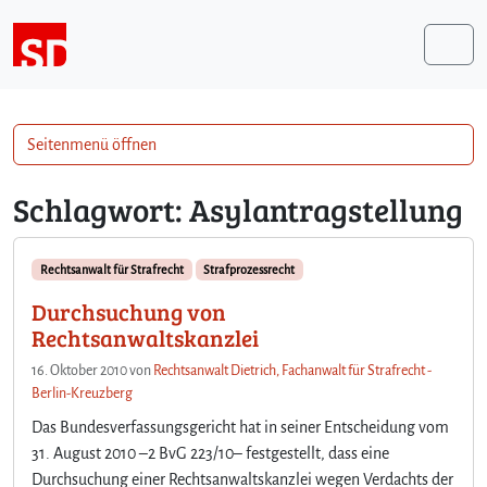
Weiter zum Inhalt
Me
Seitenmenü öffnen
Schlagwort:
Asylantragstellung
Rechtsanwalt für Strafrecht
Strafprozessrecht
Durchsuchung von
Rechtsanwaltskanzlei
16. Oktober 2010
von
Rechtsanwalt Dietrich, Fachanwalt für Strafrecht -
Berlin-Kreuzberg
Das Bundesverfassungsgericht hat in seiner Entscheidung vom
31. August 2010 –2 BvG 223/10– festgestellt, dass eine
Durchsuchung einer Rechtsanwaltskanzlei wegen Verdachts der