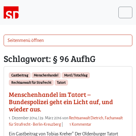
Weiter zum Inhalt
Me
Seitenmenü öffnen
Schlagwort:
§ 96 AufhG
Gastbeitrag
Menschenhandel
Mord / Totschlag
Rechtsanwalt für Strafrecht
Tatort
Menschenhandel im Tatort –
Bundespolizei geht ein Licht auf, und
wieder aus.
1. Dezember 2014
/
29. März 2016
von
Rechtsanwalt Dietrich, Fachanwalt
z
für Strafrecht - Berlin-Kreuzberg
|
1 Kommentar
u
Ein Gastbeitrag von Tobias Kreher* Der Oldenburger Tatort