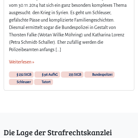
M
vom 30.11.2014 hat sich ein ganz besonders komplexes Thema
e
ausgesucht: den Krieg in Syrien. Es geht um Schleuser,
n
gefälschte Pässe und komplizierte Familiengeschichten.
s
c
Diesmal ermittelt sogar die Bundespolizei in Gestalt von
h
Thorsten Falke (Wotan Wilke Möhring) und Katharina Lorenz
e
(Petra Schmidt-Schaller). Eher zufällig werden die
n
Polizeibeamten anfangs […]
h
a
Weiterlesen »
n
d
§ 232 StGB
§ 96 AufhG
233 StGB
Bundespolizei
e
Schleuser
Tatort
l
i
m
T
a
t
o
Die Lage der Strafrechtskanzlei
r
t