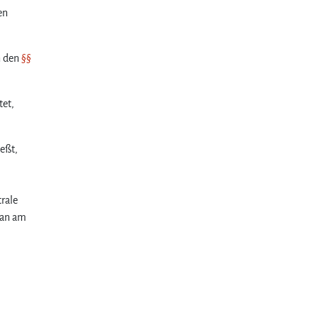
en
n den
§§
tet,
ießt,
rale
man am