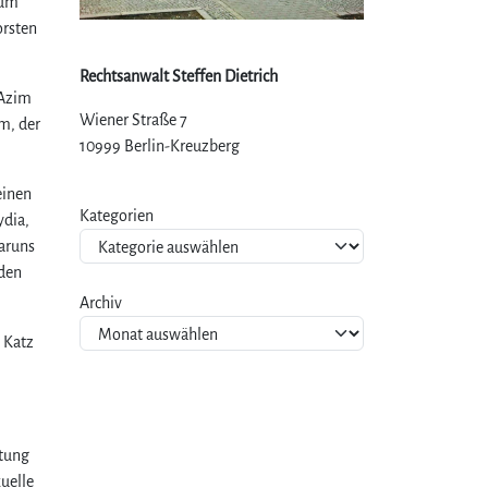
 um
orsten
Rechtsanwalt Steffen Dietrich
 Azim
Wiener Straße 7
m, der
10999 Berlin-Kreuzberg
einen
Kategorien
ydia,
aruns
 den
Archiv
 Katz
utung
uelle