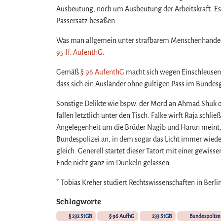
Ausbeutung, noch um Ausbeutung der Arbeitskraft. Es h
Passersatz besaßen.
Was man allgemein unter strafbarem Menschenhandel 
95 ff. AufenthG
.
Gemäß
§ 96 AufenthG
macht sich wegen Einschleusens 
dass sich ein Ausländer ohne gültigen Pass im Bundesg
Sonstige Delikte wie bspw. der Mord an Ahmad Shuk oder
fallen letztlich unter den Tisch. Falke wirft Raja schli
Angelegenheit um die Brüder Nagib und Harun meint, i
Bundespolizei an, in dem sogar das Licht immer wiede
gleich. Generell startet dieser Tatort mit einer gewi
Ende nicht ganz im Dunkeln gelassen.
* Tobias Kreher studiert Rechtswissenschaften in Berli
Schlagworte
§ 232 StGB
§ 96 AufhG
233 StGB
Bundespolize