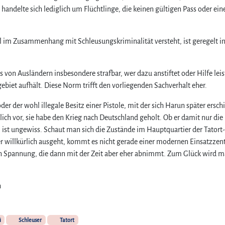
andelte sich lediglich um Flüchtlinge, die keinen gültigen Pass oder ein
u
n
d
e
im Zusammenhang mit Schleusungskriminalität versteht, ist geregelt i
s
p
o
von Ausländern insbesondere strafbar, wer dazu anstiftet oder Hilfe leis
l
ebiet aufhält. Diese Norm trifft den vorliegenden Sachverhalt eher.
i
z
 der wohl illegale Besitz einer Pistole, mit der sich Harun später ersch
e
eßlich vor, sie habe den Krieg nach Deutschland geholt. Ob er damit nur die
i
st ungewiss. Schaut man sich die Zustände im Hauptquartier der Tatort-
g
r willkürlich ausgeht, kommt es nicht gerade einer modernen Einsatzzent
e
ssen Spannung, die dann mit der Zeit aber eher abnimmt. Zum Glück wird 
h
t
e
n
i
n
L
i
i
Schleuser
Tatort