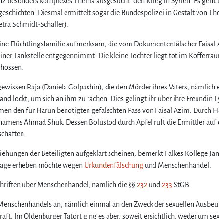
anz besonders komplexes Thema ausgesucht: den Krieg in Syrien. Es geht
n
s
geschichten. Diesmal ermittelt sogar die Bundespolizei in Gestalt von Th
c
tra Schmidt-Schaller).
h
e
 eine Flüchtlingsfamilie aufmerksam, die vom Dokumentenfälscher Faisal
n
ner Tankstelle entgegennimmt. Die kleine Tochter liegt tot im Kofferrau
h
chossen.
a
n
r gewissen Raja (Daniela Golpashin), die den Mörder ihres Vaters, nämlich 
d
d lockt, um sich an ihm zu rächen. Dies gelingt ihr über ihre Freundin L
e
en den für Harun benötigten gefälschten Pass von Faisal Azim. Durch H
l
e namens Ahmad Shuk. Dessen Bolustod durch Äpfel ruft die Ermittler auf
i
schaften.
m
T
ungen der Beteiligten aufgeklärt scheinen, bemerkt Falkes Kollege Jan
a
nklage erheben möchte wegen
Urkundenfälschung
und Menschenhandel.
t
o
chriften über Menschenhandel, nämlich die §§
232
und
233
StGB.
r
t
 Menschenhandels an, nämlich einmal an den Zweck der sexuellen Ausbe
–
ft. Im Oldenburger Tatort ging es aber, soweit ersichtlich, weder um sex
B