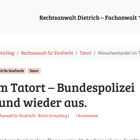
Rechtsanwalt Dietrich – Fachanwalt
otschlag
Rechtsanwalt für Strafrecht
Tatort
Menschenhandel im Tat
t für Strafrecht
Tatort
 Tatort – Bundespolizei
 und wieder aus.
z
chanwalt für Strafrecht - Berlin-Kreuzberg
|
1 Kommentar
u
M
e