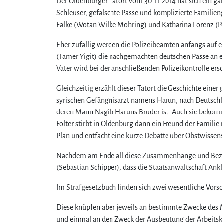
Der Oldenburger Tatort vom 30.11.2014 hat sich ein g
Schleuser, gefälschte Pässe und komplizierte Familien
Falke (Wotan Wilke Möhring) und Katharina Lorenz (Pe
Eher zufällig werden die Polizeibeamten anfangs auf
(Tamer Yigit) die nachgemachten deutschen Pässe an ei
Vater wird bei der anschließenden Polizeikontrolle ers
Gleichzeitig erzählt dieser Tatort die Geschichte eine
syrischen Gefängnisarzt namens Harun, nach Deutschlan
deren Mann Nagib Haruns Bruder ist. Auch sie bekomm
Folter stirbt in Oldenburg dann ein Freund der Famili
Plan und entfacht eine kurze Debatte über Obstwissen
Nachdem am Ende all diese Zusammenhänge und Bezieh
(Sebastian Schipper), dass die Staatsanwaltschaft A
Im Strafgesetzbuch finden sich zwei wesentliche Vors
Diese knüpfen aber jeweils an bestimmte Zwecke des
und einmal an den Zweck der Ausbeutung der Arbeitskra