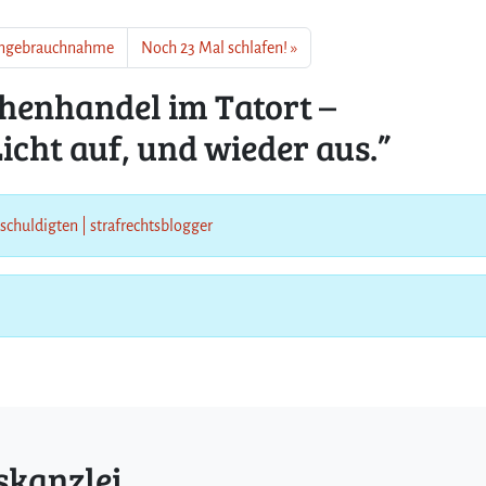
c
h
 Ingebrauchnahme
Noch 23 Mal schlafen!
t
a
enhandel im Tatort –
u
f
icht auf, und wieder aus.”
,
u
n
d
eschuldigten | strafrechtsblogger
w
i
e
d
e
r
a
u
s
.
skanzlei