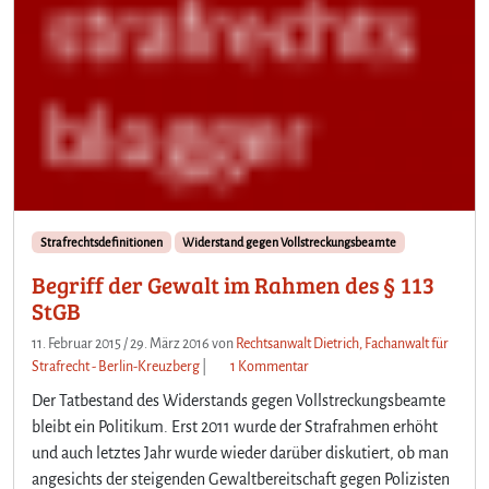
Strafrechtsdefinitionen
Widerstand gegen Vollstreckungsbeamte
Begriff der Gewalt im Rahmen des § 113
StGB
11. Februar 2015
/
29. März 2016
von
Rechtsanwalt Dietrich, Fachanwalt für
z
Strafrecht - Berlin-Kreuzberg
|
1 Kommentar
u
Der Tatbestand des Widerstands gegen Vollstreckungsbeamte
B
bleibt ein Politikum. Erst 2011 wurde der Strafrahmen erhöht
e
und auch letztes Jahr wurde wieder darüber diskutiert, ob man
g
angesichts der steigenden Gewaltbereitschaft gegen Polizisten
r