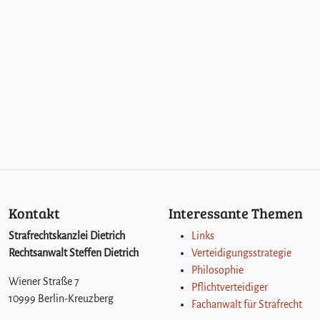
e
s
§
1
1
3
S
t
G
B
Kontakt
Interessante Themen
Strafrechtskanzlei Dietrich
Links
Rechtsanwalt Steffen Dietrich
Verteidigungsstrategie
Philosophie
Wiener Straße 7
Pflichtverteidiger
10999 Berlin-Kreuzberg
Fachanwalt für Strafrecht