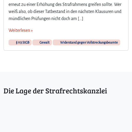
i
erneut zu einer Erhöhung des Strafrahmens greifen sollte. Wer
f
weiß also, ob dieser Tatbestand in den nächsten Klausuren und
f
mündlichen Prüfungen nicht doch am […]
d
e
Weiterlesen »
r
G
§ 113 StGB
Gewalt
Widerstand gegen Vollstreckungsbeamte
e
w
a
l
t
i
m
Die Lage der Strafrechtskanzlei
R
a
h
m
e
n
d