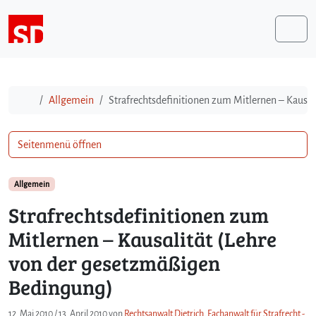
Weiter zum Inhalt
Me
Start
Allgemein
Strafrechtsdefinitionen zum Mitlernen – Kausa
Seitenmenü öffnen
Allgemein
Strafrechtsdefinitionen zum
Mitlernen – Kausalität (Lehre
von der gesetzmäßigen
Bedingung)
12. Mai 2010
/
13. April 2010
von
Rechtsanwalt Dietrich, Fachanwalt für Strafrecht -