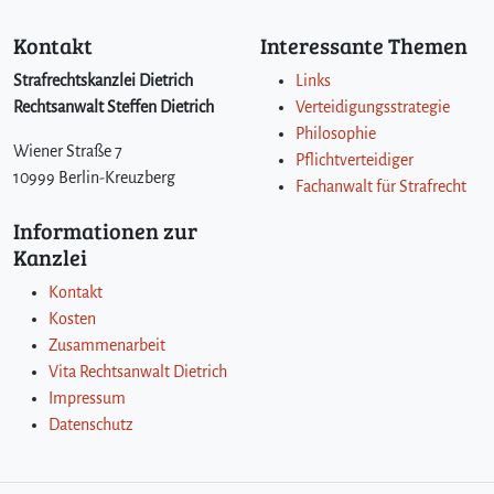
a
l
Kontakt
Interessante Themen
i
t
Strafrechtskanzlei Dietrich
Links
ä
Rechtsanwalt Steffen Dietrich
Verteidigungsstrategie
t
Philosophie
(
Wiener Straße 7
Pflichtverteidiger
L
10999 Berlin-Kreuzberg
Fachanwalt für Strafrecht
e
h
Informationen zur
r
Kanzlei
e
v
Kontakt
o
Kosten
n
Zusammenarbeit
d
Vita Rechtsanwalt Dietrich
e
r
Impressum
g
Datenschutz
e
s
e