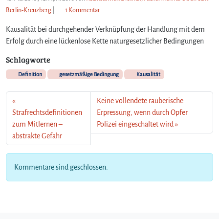
z
Berlin-Kreuzberg
|
1 Kommentar
u
Kausalität bei durchgehender Verknüpfung der Handlung mit dem
S
t
Erfolg durch eine lückenlose Kette naturgesetzlicher Bedingungen
r
Schlagworte
a
f
Definition
gesetzmäßige Bedingung
Kausalität
r
e
Keine vollendete räuberische
c
h
Strafrechtsdefinitionen
Erpressung, wenn durch Opfer
t
zum Mitlernen –
Polizei eingeschaltet wird
s
abstrakte Gefahr
d
e
f
Kommentare sind geschlossen.
i
n
i
t
i