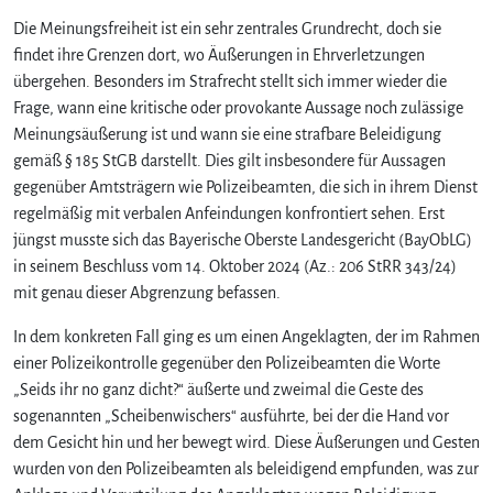
Die Meinungsfreiheit ist ein sehr zentrales Grundrecht, doch sie
findet ihre Grenzen dort, wo Äußerungen in Ehrverletzungen
übergehen. Besonders im Strafrecht stellt sich immer wieder die
Frage, wann eine kritische oder provokante Aussage noch zulässige
Meinungsäußerung ist und wann sie eine strafbare Beleidigung
gemäß § 185 StGB darstellt. Dies gilt insbesondere für Aussagen
gegenüber Amtsträgern wie Polizeibeamten, die sich in ihrem Dienst
regelmäßig mit verbalen Anfeindungen konfrontiert sehen. Erst
jüngst musste sich das Bayerische Oberste Landesgericht (BayObLG)
in seinem Beschluss vom 14. Oktober 2024 (Az.: 206 StRR 343/24)
mit genau dieser Abgrenzung befassen.
In dem konkreten Fall ging es um einen Angeklagten, der im Rahmen
einer Polizeikontrolle gegenüber den Polizeibeamten die Worte
„Seids ihr no ganz dicht?“ äußerte und zweimal die Geste des
sogenannten „Scheibenwischers“ ausführte, bei der die Hand vor
dem Gesicht hin und her bewegt wird. Diese Äußerungen und Gesten
wurden von den Polizeibeamten als beleidigend empfunden, was zur