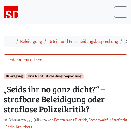
Weiter zum Inhalt
Me
Start
Beleidigung
Urteil- und Entscheidungsbesprechung
„Se
Seitenmenü öffnen
Beleidigung
Urteil- und Entscheidungsbesprechung
„Seids ihr no ganz dicht?“ –
strafbare Beleidigung oder
straflose Polizeikritik?
10. Februar 2025
/
3. Juli 2026
von
Rechtsanwalt Dietrich, Fachanwalt für Strafrecht
- Berlin-Kreuzberg